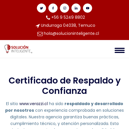
+56 9 5249 8802
Undurraga 04038, Temuco
hola@solucioninteligente.cl
Certificado de Respaldo y
Confianza
El sitio
www.verazzi.cl
ha sido
respaldado y desarrollado
por nosotros
con experiencia comprobada en soluciones
digitales. Nuestra agencia garantiza buenas prácticas,
cumplimiento técnico, y atención personalizada. Esta