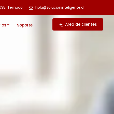
038, Temuco
hola@solucioninteligente.cl
Area de clientes
cios
Soporte