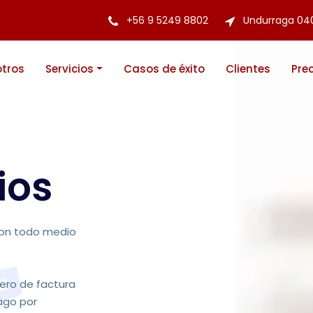
+56 9 5249 8802
Undurraga 04
tros
Servicios
Casos de éxito
Clientes
Pre
ios
 con todo medio
ero de factura
ago por